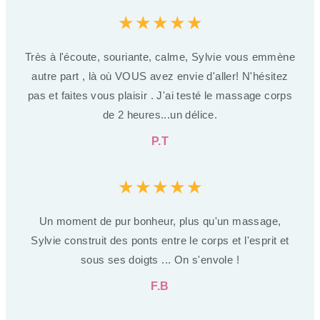
★
★
★
★
★
Très à l'écoute, souriante, calme, Sylvie vous emmène
autre part , là où VOUS avez envie d'aller! N'hésitez
pas et faites vous plaisir . J'ai testé le massage corps
de 2 heures...un délice.
P.T
★
★
★
★
★
Un moment de pur bonheur, plus qu'un massage,
Sylvie construit des ponts entre le corps et l'esprit et
sous ses doigts ... On s'envole !
F.B